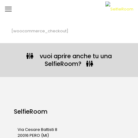
[woocommerce_checkout]
vuoi aprire anche tu una
SelfieRoom?
SelfieRoom
Via Cesare Battisti 8
20016 PERO (MI)