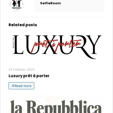
SelfieRoom
Related posts
23 Febbraio, 2024
Luxury prêt à porter
Read more