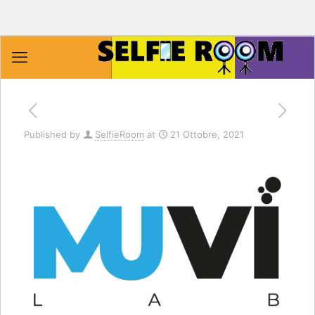
Published by
SelfieRoom
at
21 Ottobre, 2021